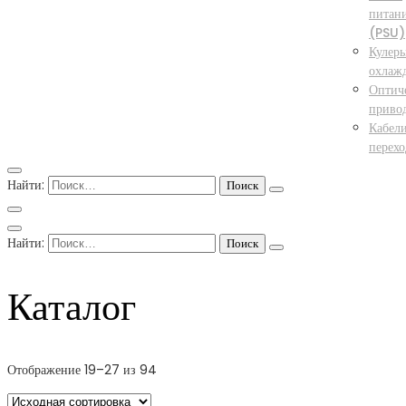
питан
(PSU)
Кулер
охлаж
Оптич
приво
Кабел
перех
Найти:
Найти:
Каталог
Отображение 19–27 из 94