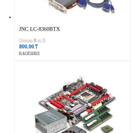
JNC LC-8360BTX
Оценка
0
из 5
800,00
₸
В КОРЗИНУ