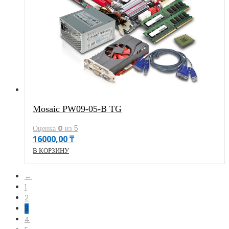
Mosaic PW09-05-B TG
Оценка
0
из 5
16000,00
₸
В КОРЗИНУ
←
1
2
3
4