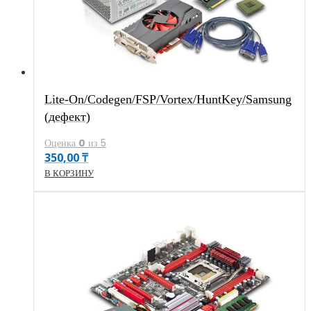
Lite-On/Codegen/FSP/Vortex/HuntKey/Samsung
(дефект)
Оценка
0
из 5
350,00
₸
В КОРЗИНУ