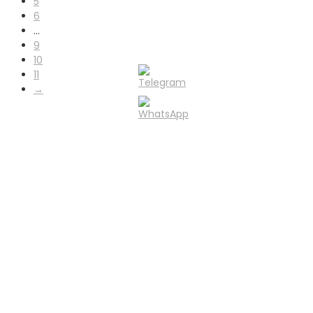
5
6
…
9
10
11
→