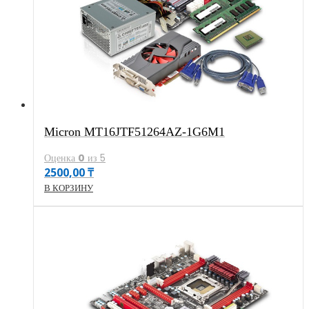
Micron MT16JTF51264AZ-1G6M1
Оценка
0
из 5
2500,00
₸
В КОРЗИНУ