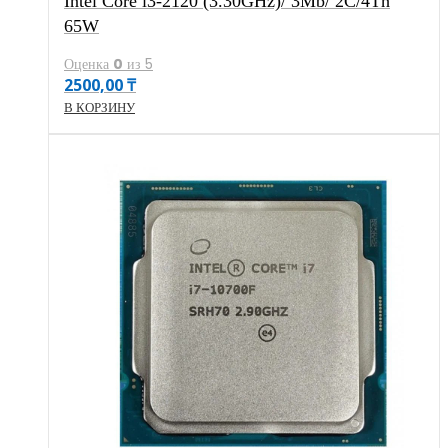
Intel Core i3-2120 (3.30GHz)/ 3Mb/ 2C/4Th
65W
Оценка
0
из 5
2500,00
₸
В КОРЗИНУ