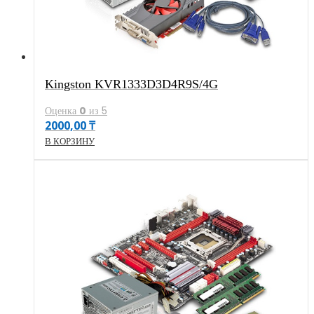
Kingston KVR1333D3D4R9S/4G
Оценка
0
из 5
2000,00
₸
В КОРЗИНУ